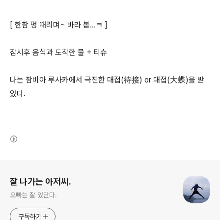
[ 한참 멍 때리며~ 바라 봄...ㅋ ]
잠시후 음식과 도착한 물 + 티슈
나는 잠비아 루사카에서 극진한 대접(待接) or 대접(大蝶)을 받
았다.
(새창열림)
로그 정보
잘 나가는 아저씨.
오빠는 잘 있단다.
구독하기