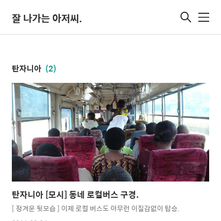
잘 나가는 아저씨.
메
뉴
탄자니아
(2)
탄자니아 [모시] 동네 로컬버스 구경.
[ 정겨운 뒷모습 ] 이제 로컬 버스도 아무런 이질감없이 탑승.