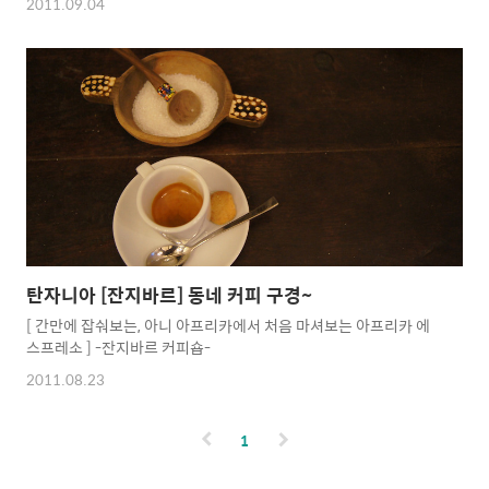
2011.09.04
탄자니아 [잔지바르] 동네 커피 구경~
[ 간만에 잡숴보는, 아니 아프리카에서 처음 마셔보는 아프리카 에
스프레소 ] -잔지바르 커피숍-
2011.08.23
1