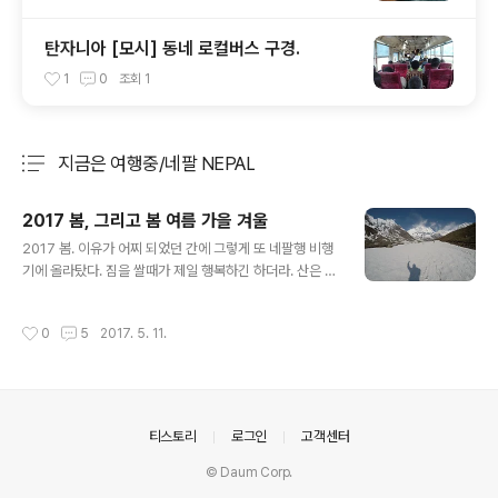
탄자니아 [모시] 동네 로컬버스 구경.
1
0
조회
1
지금은 여행중/네팔 NEPAL
분류 전체보기
주요 글 목록
2017 봄, 그리고 봄 여름 가을 겨울
글 내용
2017 봄. 이유가 어찌 되었던 간에 그렇게 또 네팔행 비행
기에 올라탔다. 짐을 쌀때가 제일 행복하긴 하더라. 산은 그
자리에 그대로, 눈이 일찍 떠진다. 그래서 조식도 먹는다.
나이가 들면서 습관도 변하나 보다. 언제나 그리운 테이블.
작성시간
0
5
2017. 5. 11.
좋아하는 일을 하면 좋은 일만 가득할 줄 알았는데 꼭 그런
것만은 아니기도 해서 한동안 심란했다. 그렇게 또 지나가
겠지만... 멋진 계획을 세워야겠다. 요즘은 너무 멋지지 않
은 계획만 세웠던터라... 자 이제 또 어디로 가볼까? 끝.
의안내
티스토리
로그인
고객센터
© Daum Corp.