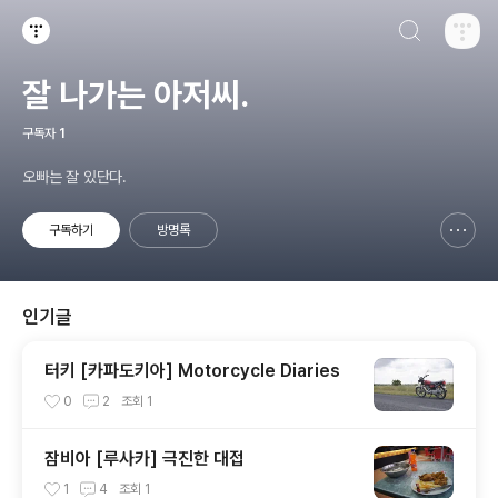
검색하기
티스토리
잘 나가는 아저씨.
구독자
1
오빠는 잘 있단다.
구독하기
방명록
신고하기 레이어
열기
인기글
터키 [카파도키아] Motorcycle Diaries
0
2
조회
1
잠비아 [루사카] 극진한 대접
1
4
조회
1