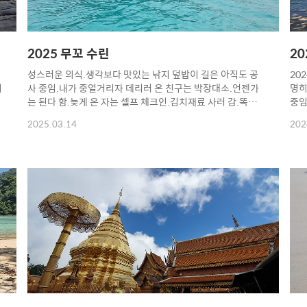
2025 무꼬 수린
20
성스러운 의식.생각보다 맛있는 낚지 덮밥이 길은 아직도 공
20
비
사 중임.내가 중얼거리자 데리러 온 친구는 박장대소.언젠가
명히
는 된다 함.늦게 온 자는 셀프 체크인.김치재료 사러 감.똑같
중임
은 실수의 반복은 없음.운동화 신고 쇼핑함.쪽파도 넣어야 함.
는 
2025.03.14
202
사비나 앞 치킨집.항구 옮긴 뒤로 안 먹다가 오랜만에 먹어봄.
색.
앞사람이 날개 다 집어가서 퍽퍽 살만 샀음.치킨 바라보는 눈
소라
이 간절해서 나눠먹음.청캇에 안 내려주고,모켄빌리지에 내려
사옴
면
줌.이건 첫 경험임.덕분에 오랜만에 와 봄.불나기 전이나, 불
빠는
난 이후나 똑같은 것 같음.긴 꼬리보트 '따따따다' 소리 들으
분이
면,귀가 맑아지고, 코가 뚫림.그렇게 또 도착.나이가 드니, 오
차게
빛
는 것이 점점 힘들다고 느껴짐.일단 먹고체크인.좋구만.매년
없는
빅텐트가 늘어남.방갈로 쪽에는 작년에 두 개만 있었는데,..
아다
사람