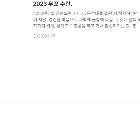
2023 무꼬 수린.
2020년 2월 공항으로 가다가, 운전대를 돌린 지 정확히 3년
이 지남. 경건한 마음으로 새벽에 공항에 갔음. 푸켓에 일찍 
착하기 위해, 싱가포르 항공을 타고 가서 환승하기로 함. 분
어제도 먹었는데, 반드시 또 먹게 되는 라운지 컵라면. 싱가
2023.03.09
르 항공은 나랑 안 맞는 것으로... 뭔가가 다 작음. 그러나 와
파이는 잘 터짐. 기내식도 뭔가 나랑 안 맞음. 오랜만에 보는
싱가포르 해협의 오와 열. 다시 환승. 뭔가 안 맞음. 밥은 두 
줌. 비행기는 한 번만 타는 걸로. 그렇게 일찍 푸켓에 도착 택
시 타고 달림. 새로 오픈한 톰 하우스. 나를 반겨주던 개님은
무지개다리를 건넘. 배고파서 국수 때리고, 취침. 쿠라부리의
새벽. 의무감에 먹게 되는 사약 커피. 부지런히 탁발하는 스
들. 언제나 변함없는..