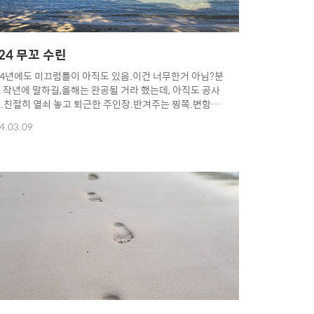
24 무꼬 수린
24년에도 미끄럼틀이 아직도 있음.이건 너무한거 아님?분
 작년에 말하길,올해는 완공될 거라 했는데, 아직도 공사
.친절히 열쇠 놓고 퇴근한 주인장.반겨주는 찡쪽.변함없
달려콘.장보고 출발.좋구먼.없던 병도 낫게 해주는 기적의
4.03.09
오마이갓.올해는 장판이 깔렸음.밤에 써라운드로 들리던
게 소리가 작게들림.만족함.김치 담그려고 시장서 배추
.성공적.그리고 사람은 늘 같은 실수를 늘 반복하지.쓰레
 위험함.의무감에 한 번 구움.화무십일홍.수린의 높으신
 닭을 풀어놔서,새벽마다 강제 기상함. 4시만 되면 우렁
 울어댐.귀찮을 땐 시켜 먹음.모빌 인테리어 중.참을 수
 무꼬수린 치킨.점심마다 헤어 나올 수 없음.(집 근처 돌
니는 닭도 튀기고 싶었음.)모빌 완성 기념샷.여기부터는
..