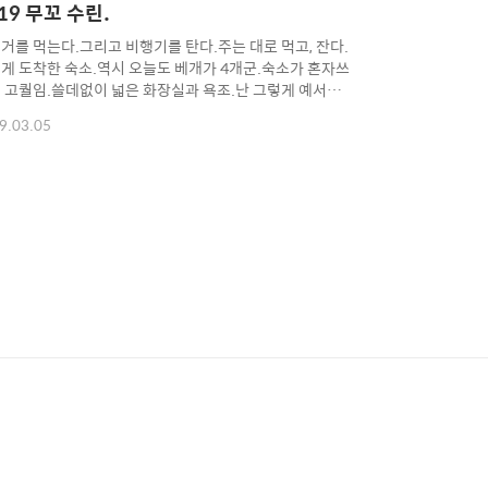
19 무꼬 수린.
거를 먹는다.그리고 비행기를 탄다.주는 대로 먹고, 잔다.
게 도착한 숙소.역시 오늘도 베개가 4개군.숙소가 혼자쓰
 고퀄임.쓸데없이 넓은 화장실과 욕조.난 그렇게 예서를
지.이미 알고 있었다.예서는 멘탈이 약한 아이라는걸.조
9.03.05
 아주 훌륭함.역대급임.쌀국수도 맛남.해변과 수영장도
아 있음.이런 수영장이 세 개나 있음.혼자 하기엔 뭔가 사
 있어 보이지만 그냥함.이틀이나 묵었는데,혼자 온 사람
나밖에 없음.확실함.관망중.혼자서도 잘하는 극한 예.너무
서 맥주 사러 갔는데,열시에 왔다고 안 팜.자전거 타고 오
.. 다시 돌아갔다가.11시에 다시 사러 옴.십몇 년을 다니는
아직도 적응 안됨.세븐일레븐 및 태국의 술 판매금지 시간
에 반대하는 한 사람임.(그러나 로컬 상회에서는 ..