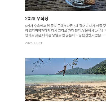
2025 무작정
S에서 수술하고 영 좋지 못해서다른 S에 갔더니 내가 해줄 것
이 없다며명쾌하게 다시 그리로 가라 했다.우울해서 1시에 
행기표 끊음.다시는 당일표 안 끊는다 다짐했건만,사람은 같
은 실수를 반복하지.왜냐하면 놀 땐 안 아프니까.성스러운 의
2025.12.24
식을 마침.당일 구매.가장 비싼 이코노미 끊었다고비상구 옆
자리석도 비워줌.도착하자마자,요구르트 때림.이제 여름이
시작됨.20년 전 나의 치앙마이 첫 숙소.지금은 다른 용도임.
남들 다 먹는 카오쏘이.같이 먹는 사테.두 가지를 혼자 먹으
배부름.저 산에 올라가야지.예전에 비싼 호텔이었는데,부도
남.세월에 장사 없음.멋있음.싸와디캅.반캉왓 카오소이.치앙
마이 핫템.그라프.내가 매번 가는 쿤 창 키안의 커피가 이제 
을 내뿜음.산에 오를 때마다항상 오토바이를 탔는데.코로나
가 오기 ..