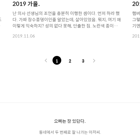
2019 가을.
20
난 의사 선생님의 조언을 충분히 이행한 셈이다. 먼저 하라 했
햄버
도
다. 가짜 장수풍뎅이인줄 알았는데, 살아있었음. 뭐지, 여기 왜
그렇
명
이렇게 익숙하지? 성의 없다 못해, 단출한 짐. 노란색 종이가
기엔
포
방은 약'가방임. 나이 드니, 약이 늘어남. 조식으로 쌀국수를 4
만났
2019.11.06
201
이
번이나 시켜먹음. 시킬 때마다 '곱빼기'를 외쳐댔더니, 다음
식이
날, 다다음날은 알아서 곱빼기로 세팅해줌. 그도 그럴 것이 -
맞닿
번
키 크고 이상한 모자 쓴 아저씨가 나밖에 없었음. 첫날은 맑은
연이
쌀국수였음. 언제나 가는 그곳과, 언제나 있는 소녀들. 묘족'
은 
1
2
3
마을도 잘 있음. 작년에 그렇게 공사를 하더니만, 결국에는 이
더워
렇게 좋은 도로가 생김. 비포장의 거친 맛은 없어졌으나, 산꼭
분.
님
대기 사는 사람들은 삶의 질이 달라졌을 듯. 이번에는 일찍 가
데.
서, 우기가 아직 다 끝나지 않음...
정책
오빠는 잘 있단다.
동네에서 두 번째로 잘 나가는 아저씨.