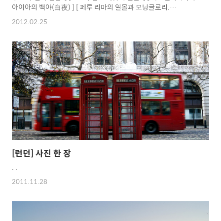
아이아의 백야(白夜) ] [ 페루 리마의 일몰과 모닝글로리.
(Morning glory cloud) ] [ 스페인 바로셀로나의 일몰. ] [ 터키 블
2012.02.25
루모스크와 일몰. ] [ 터키 파묵칼레와 일몰. ] [ 이집트 시나이산(시
내산)의 일출. ] [ 이집트 시나이산(시내산)의 일출. ] [ 이집트 다합
의 일몰. ] [ 오스트리아 짤츠부르크의 일몰. ] [ 감정상한 최악의 일
몰, 남아프리카 공화국 - 이 날 난 200만원을 허공에 날렸다. ] [ 탄
자니아 잔지바르의 일몰. ] [ 남아프리카 공화국 희망봉 근처의 일
몰. ] [ 남아프리카 공화국 해변의 일몰. ] ..
[런던] 사진 한 장
. .
2011.11.28