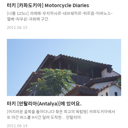
터키 [카파도키아] Motorcycle Diaries
[나름 125cc] 괴레메-우치히사르-네브쉐히르-위르귑-이바노스-
젤베-차우쉰-괴뢰메 구간.
2011.06.15
터키 [안탈리아(Antalya)]에 있어요.
[어지러운 골목을 돌아다니다 찾은 최고의 옥탑방] 카파도키아에서
또 야간 버스를 9시간 달려 도착한... 안탈리아.
2011.06.14