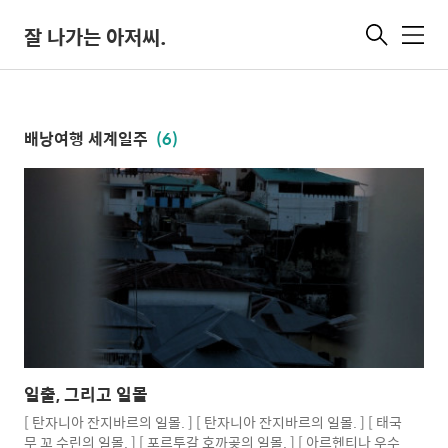
잘 나가는 아저씨.
메
뉴
배낭여행 세계일주
(6)
일출, 그리고 일몰
[ 탄자니아 잔지바르의 일몰. ] [ 탄자니아 잔지바르의 일몰. ] [ 태국
무 꼬 수린의 일몰. ] [ 포르투갈 호까곶의 일몰. ] [ 아르헨티나 우수