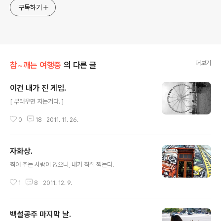
구독하기
더보기
참~깨는 여행중
의 다른 글
이건 내가 진 게임.
글 내용
[ 부러우면 지는거다. ]
0
18
2011. 11. 26.
자화상.
글 내용
찍어 주는 사람이 없으니, 내가 직접 찍는다.
1
8
2011. 12. 9.
백설공주 마지막 날.
글 내용