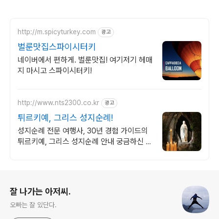
http://m.spicyturkey.com
광고
벌룬맛집스파이시터키
네이버에서 편하게. 벌룬맛집! 여기저기 헤매
지 마시고 스파이시터키!
http://www.nts2300.co.kr
광고
튀르키예, 그리스 성지순례!
성지순례 전문 여행사, 30년 경험 가이드의
튀르키예, 그리스 성지순례 안내 궁금하신 사
항은 바로 문의주세요.
로그 정보
잘 나가는 아저씨.
오빠는 잘 있단다.