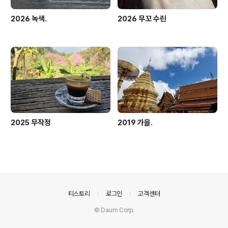
2026 녹색.
2026 무꼬 수린
2025 무작정
2019 가을.
의안내
티스토리
로그인
고객센터
© Daum Corp.