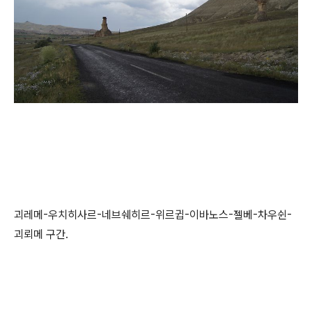
괴레메-우치히사르-네브쉐히르-위르귑-이바노스-젤베-차우쉰-
괴뢰메 구간.