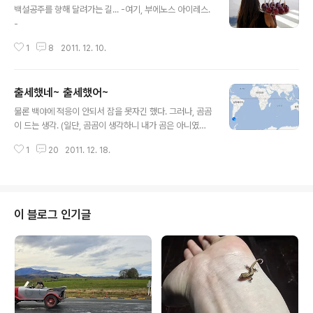
백설공주를 향해 달려가는 길... -여기, 부에노스 아이레스.
-
1
8
2011. 12. 10.
출세했네~ 출세했어~
글 내용
물론 백야에 적응이 안되서 잠을 못자긴 했다. 그러나, 곰곰
이 드는 생각. (일단, 곰곰이 생각하니 내가 곰은 아니였고,)
출세했구나~ 이 먼 곳까지 와있으니 말이다. -Ushuaia -
1
20
2011. 12. 18.
이 블로그 인기글