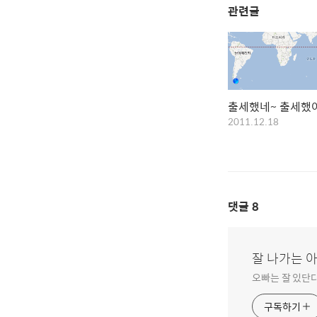
관련글
출세했네~ 출세했
2011.12.18
댓글
8
잘 나가는 
오빠는 잘 있단다
구독하기