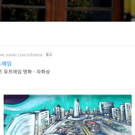
tore.naver.com/uframe
광고
프레임
즈 유프레임 명화 - 자화상