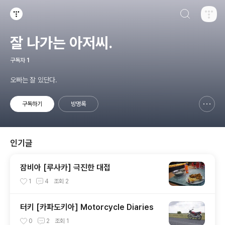
검색하기
티스토리
잘 나가는 아저씨.
구독자
1
오빠는 잘 있단다.
구독하기
방명록
신고하기 레이어
열기
인기글
잠비아 [루사카] 극진한 대접
1
4
조회
2
터키 [카파도키아] Motorcycle Diaries
0
2
조회
1