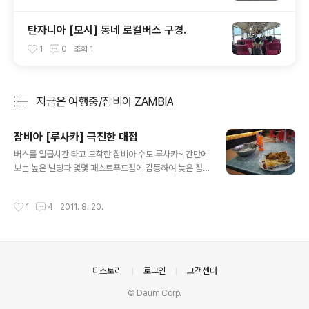
탄자니아 [모시] 동네 로컬버스 구경.
1
0
조회
1
지금은 여행중/잠비아 ZAMBIA
분류 전체보기
주요 글 목록
잠비아 [루사카] 극진한 대접
글 내용
버스를 일곱시간 타고 도착한 잠비아 수도 루사카~ 간만에
보는 높은 빌딩과 몇몇 패스트푸드점에 감동하여 늦은 점
심을 먹으러 들어간다. 주문을 하고.. 직원에게~ " 물티슈
좀 부탁드릴께요~ " " 네~ 잠시만요~ " [ 한참 멍 때리며~
작성시간
1
4
2011. 8. 20.
바라 봄...ㅋ ] 잠시후 음식과 도착한 물 + 티슈 나는 잠비아
루사카에서 극진한 대접(待接) or 대접(大蝶)을 받았다.
의안내
티스토리
로그인
고객센터
© Daum Corp.