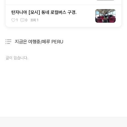
탄자니아 [모시] 동네 로컬버스 구경.
1
0
조회
1
지금은 여행중/페루 PERU
분류 전체보기
주요 글 목록
글이 없습니다.
의안내