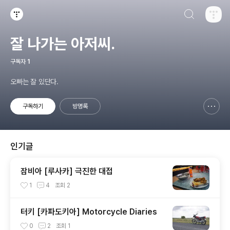
검색하기
티스토리
잘 나가는 아저씨.
구독자
1
오빠는 잘 있단다.
구독하기
방명록
신고하기 레이어
열기
인기글
잠비아 [루사카] 극진한 대접
1
4
조회
2
터키 [카파도키아] Motorcycle Diaries
0
2
조회
1