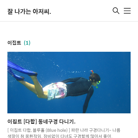
잘 나가는 아저씨.
메
뉴
이집트
(1)
이집트 [다합] 동네구경 다니기.
[ 이집트 다합, 블루홀 (Blue hole) ] 파란 나라 구경다니기~ 나름
색깔이 참 몽환적임. 장비없이 다녀도 구경할께 많아서 좋아.