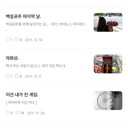
백설공주 마지막 날.
글 내용
백설공주를 향해 달려가는 길... -여기, 부에노스 아이레스.
-
1
8
2011. 12. 10.
자화상.
글 내용
찍어 주는 사람이 없으니, 내가 직접 찍는다.
1
8
2011. 12. 9.
이건 내가 진 게임.
글 내용
[ 부러우면 지는거다. ]
0
18
2011. 11. 26.