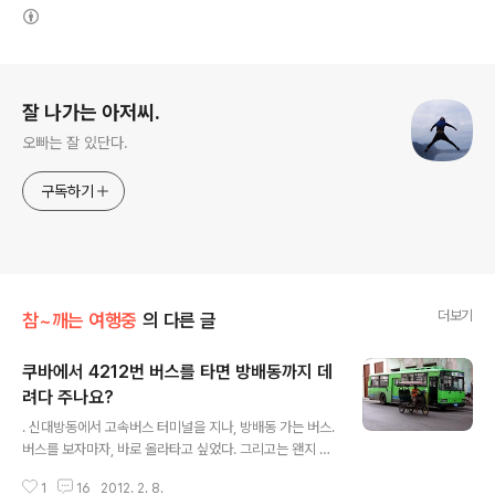
(새창열림)
로그 정보
잘 나가는 아저씨.
오빠는 잘 있단다.
구독하기
더보기
참~깨는 여행중
의 다른 글
쿠바에서 4212번 버스를 타면 방배동까지 데
려다 주나요?
글 내용
. 신대방동에서 고속버스 터미널을 지나, 방배동 가는 버스.
버스를 보자마자, 바로 올라타고 싶었다. 그리고는 왠지 1
모네다 대신에, 신용카드로 삑"하고 계산을 하고 싶었다. .
1
16
2012. 2. 8.