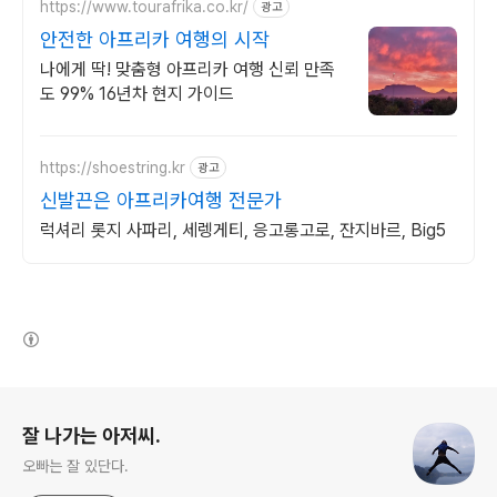
https://www.tourafrika.co.kr/
광고
안전한 아프리카 여행의 시작
나에게 딱! 맞춤형 아프리카 여행 신뢰 만족
도 99% 16년차 현지 가이드
https://shoestring.kr
광고
신발끈은 아프리카여행 전문가
럭셔리 롯지 사파리, 세렝게티, 응고롱고로, 잔지바르, Big5
(새창열림)
로그 정보
잘 나가는 아저씨.
오빠는 잘 있단다.