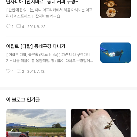
탄자니아 [잔지바르] 동네 커피 구경~
글 내용
[ 간만에 잡숴보는, 아니 아프리카에서 처음 마셔보는 아프
리카 에스프레소 ] -잔지바르 커피숍-
2
4
2011. 8. 23.
이집트 [다합] 동네구경 다니기.
글 내용
[ 이집트 다합, 블루홀 (Blue hole) ] 파란 나라 구경다니
기~ 나름 색깔이 참 몽환적임. 장비없이 다녀도 구경할께
많아서 좋아.
4
2
2011. 7. 12.
이 블로그 인기글