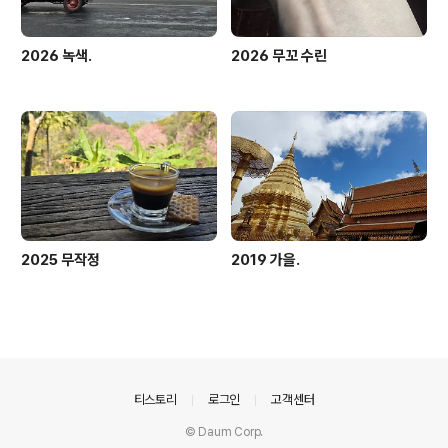
2026 녹색.
2026 무꼬 수린
2025 무작정
2019 가을.
의안내
티스토리
로그인
고객센터
© Daum Corp.