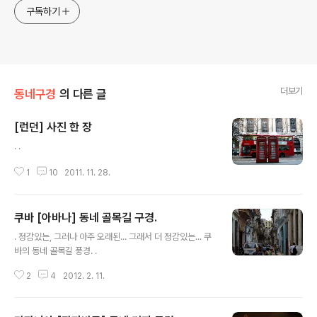
구독하기
더보기
동네구경
의 다른 글
[런던] 사진 한 장
글 내용
. .
1
10
2011. 11. 28.
쿠바 [아바나] 동네 골목길 구경.
글 내용
. 정감있는, 그러나 아주 오래된... 그래서 더 정감있는... 쿠
바의 동네 골목길 풍경. .
2
4
2012. 2. 11.