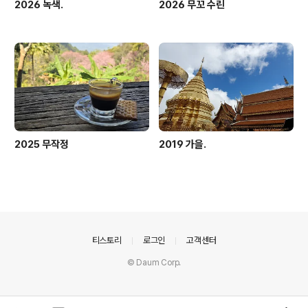
2026 녹색.
2026 무꼬 수린
2025 무작정
2019 가을.
의안내
티스토리
로그인
고객센터
© Daum Corp.