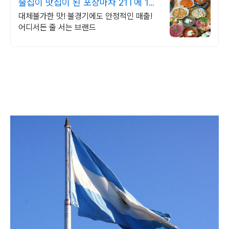
술집이 맛집이 된 포장마차 21T에 14
일만에 7천매출
대체불가한 맛! 불경기에도 안정적인 매출!
어디서든 줄 서는 브랜드