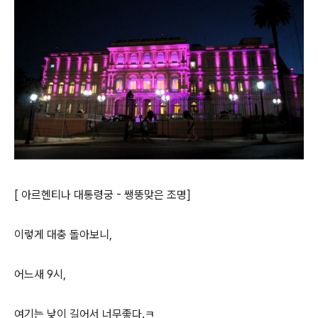
[ 아르헨티나 대통령궁 - 쌩뚱맞은 조명]
이렇게 대충 돌아보니,
어느새 9시,
여기는 낮이 길어서 너무좋다.ㅋ