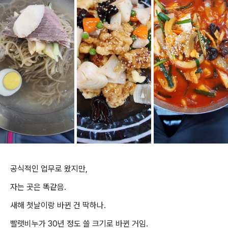
공식적인 업무로 왔지만,
자는 곳은 똑같음.
새해 첫날이랑 바뀐 건 딱하나.
빨랫비누가 30년 정도 쓸 크기로 바뀐 거임.