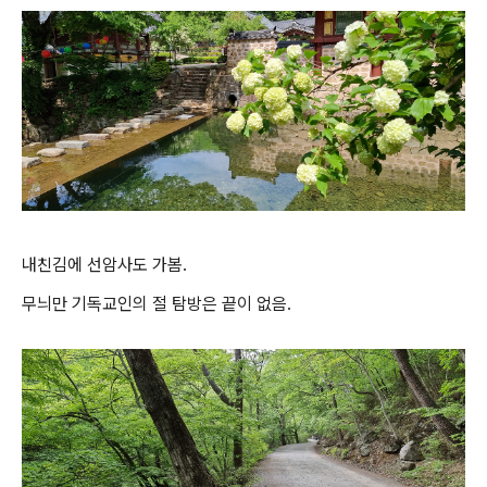
내친김에 선암사도 가봄.
무늬만 기독교인의 절 탐방은 끝이 없음.