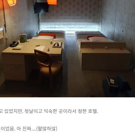
알고 있었지만, 첫날이고 익숙한 곳이라서 정한 호텔.
었음. 아 진짜....(할많하않)