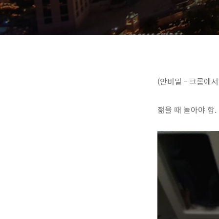
(안비밀 - 크롬에서
젊을 때 놀아야 함.