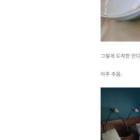
그렇게 도착한 안다
아주 추움.