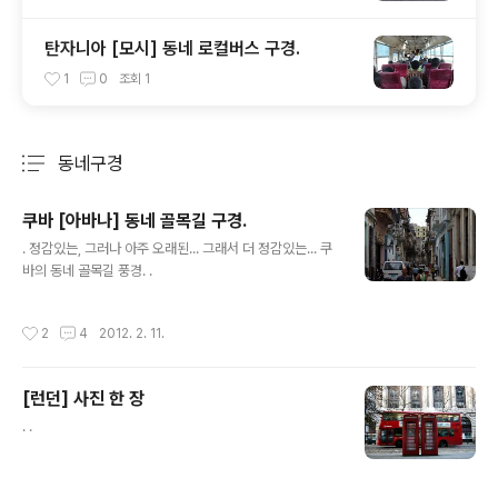
탄자니아 [모시] 동네 로컬버스 구경.
1
0
조회
1
동네구경
분류 전체보기
주요 글 목록
쿠바 [아바나] 동네 골목길 구경.
글 내용
. 정감있는, 그러나 아주 오래된... 그래서 더 정감있는... 쿠
바의 동네 골목길 풍경. .
작성시간
2
4
2012. 2. 11.
[런던] 사진 한 장
글 내용
. .