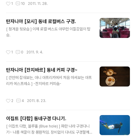
작성시간
1
10
2011. 11. 28.
탄자니아 [모시] 동네 로컬버스 구경.
글 내용
[ 정겨운 뒷모습 ] 이제 로컬 버스도 아무런 이질감없이 탑
승.
작성시간
1
0
2011. 9. 4.
탄자니아 [잔지바르] 동네 커피 구경~
글 내용
[ 간만에 잡숴보는, 아니 아프리카에서 처음 마셔보는 아프
리카 에스프레소 ] -잔지바르 커피숍-
작성시간
2
4
2011. 8. 23.
이집트 [다합] 동네구경 다니기.
글 내용
[ 이집트 다합, 블루홀 (Blue hole) ] 파란 나라 구경다니
기~ 나름 색깔이 참 몽환적임. 장비없이 다녀도 구경할께