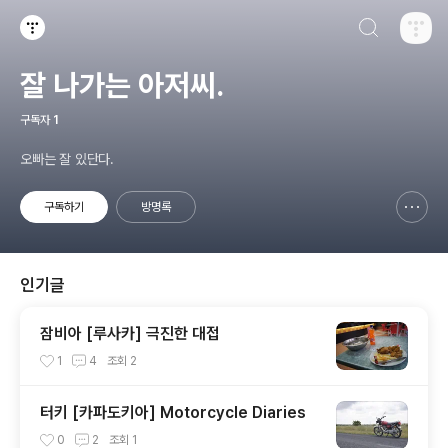
검색하기
티스토리
잘 나가는 아저씨.
구독자
1
오빠는 잘 있단다.
구독하기
방명록
신고하기 레이어
열기
인기글
잠비아 [루사카] 극진한 대접
1
4
조회
2
터키 [카파도키아] Motorcycle Diaries
0
2
조회
1