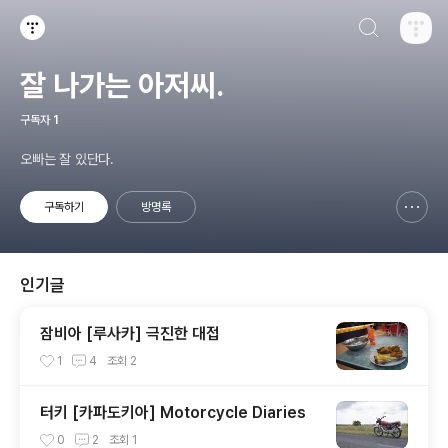
검색하기
티스토리
잘 나가는 아저씨.
구독자
1
오빠는 잘 있단다.
구독하기
방명록
신고하기 레이어
열기
인기글
잠비아 [루사카] 극진한 대접
1
4
조회
2
터키 [카파도키아] Motorcycle Diaries
0
2
조회
1