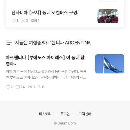
탄자니아 [모시] 동네 로컬버스 구경.
1
0
조회
1
지금은 여행중/아르헨티나 ARGENTINA
분류 전체보기
주요 글 목록
아르헨티나 [부에노스 아이레스] 이 동네 참
좋아~
글 내용
이제 겨우 몸이 정상으로 돌아와서 동네구경 다닌다. ㅋㅋ
ㅋ 부에노스 아이레스의 날씨는 대박이다. 한 여름의 시작
이다. [ 이탈리아에서 산 '마데 인 차이나' 베스파 끌고 마실
작성시간
2
24
2011. 12. 8.
나오심. ] 시내에서 조금 떨어진 곳으로 걸어가서 아르헨티
나 포장마차를 간다. [ 아르헨티나 포장마차 - 그냥 내가 이
름 붙인거다. ] 포장마차에는 물론 소주가 없다.ㅋ 여기는, [
아르헨티나 고기 완전 맛남. ] [ 무조건 고기~ ] 이렇게 고
기를 구워서 빵에 넣어 먹는 뭐 그런곳이다. 알아서 토핑 올
의안내
티스토리
로그인
고객센터
리면 된다. 욕심 내서 토핑 많이 올리면 먹을때 아주 추접스
© Daum Corp.
러워 지니까 적당히 올려야 한다. 이렇게 올려서, 이렇게 먹
으면 되는데, 물론 맛은 좋은데... 개인적으로 빵이 너무 질