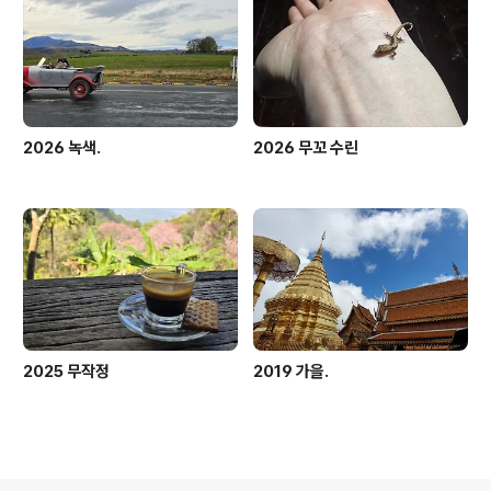
가득 하는데,안보고, 안들으려 애를 썼다.그렇게 한 시간 거
리를, 한 시간 반만에 도착했다. 섬에 도착.웰컴 푸드는교촌
치킨보다 맛나다는 쑤린표 윙튀김.진짜 ..
2026 녹색.
2026 무꼬 수린
2025 무작정
2019 가을.