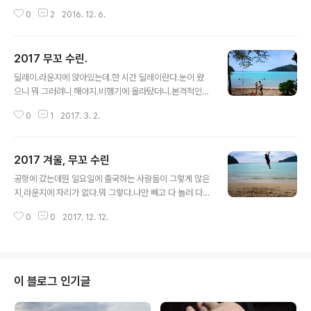
에 비행기를 탔다. 다음에는 하루 전날에는 준비해야겠다
뭐하냐? 비행기를 타자! 사비나의 배는 해마다 늘어남. 트
0
2
2016. 12. 6.
고 다짐한다. 물론 그렇게는 안 하겠지만... 비행기를 타기
렁크 가는 길에 외롭지 않..
는 탔다. 마지막에. 땀을 흘리며. 정신없이 탓더니, 멍하다.
그렇게 자고 일어나 버스를 타러간다. 오뎅국수 먹고, 눈떠
2017 무꼬 수린.
보니, 쿠라부리 일단 맥주 한 잔 먹고, 얘랑 조금 놀다가 저
글 내용
녁은 톰이 대접해줬다. 맛나게 먹었다. 눈떠보니 아침, 항구
딜레이.라운지에 앉아있는데.한 시간 딜레이란다.눈이 왔
로 간다. 오늘도 막이 쑤린으로 가는 보트를 운전한다. 도착
으니 뭐 그러려니 해야지.비행기에 올라탔더니.본격적인
파도가 잔잔해서 한 시간만에 도착했다. 오늘이 꼬 쑤린 마
기다림의 시작.연결편이 안 와서,활주로가 혼잡해서,이유
이응암이 개장하는 날이다. 그러니까 첫 손님으로 가는거
0
1
2017. 3. 2.
는 다양했으며.그렇게 비행기에 꼼짝없이 2시간을 더 앉아
다. (물론 청캇은 한참 전에 개장했다.) 내가 공식적으로는
있었다.자정 전에 도착하기로했던 비행기는 새벽 3시를 조
1번이 맞..
금 지나 도착했다.그렇게 다시 차를 타고 2시간을 더 달린
2017 겨울, 무꼬 수린
다.일단 배가 고프니 뭐라도 먹고.아무 곳에서나 자고 일어
글 내용
나.친구가 개업한 식당에 가서 점심식사.맛있다.그리고 또
공항에 갔는데뭔 일요일에 출국하는 사람들이 그렇게 많은
먹는다.맛나게 먹고,계속 이동.정겨운 맥주박스.그렇게 세
지,라운지에 자리가 없다.뭐 그렇다.나만 빼고 다 놀러 다닌
상에서 제일 좋은 오솔길을 지나.방갈로에 입성.정겹다.어
거다.비행기도 만석임.부지런히 놀아야겠다.친구한테 새벽
미가 버린 원숭이를 잘 보살피는, 착한 사람들이 있는 곳이
0
0
2017. 12. 12.
에 도착하니까택시를 예약해서 보내랐더니,미니버스를 보
다.먹고, 또 먹는다.도깨비가 이렇게 재밌을줄이야...유행
냈다.새벽 세시 언저리에 톰네 방갈로에 도착.그대로 기절.
지난 드라마에 푹빠졌다.계속 먹고,노래 부..
(밑에 방갈로는 내 앞방임.)비몽사몽 일어나서주는 대로 먹
고,요놈이랑 하이파이브하고,맥주 사러간다.톰네 방갈로에
서 공식적으로 훔쳐온 레몬 두 개.섬으로 가는 길은역대급
이 블로그 인기글
으로 힘든 길이었다.높은 파도와 함께수많은 사람이 토를
했다.내 앞에서는 앳된 부부가 편의점 까만 비닐봉지로 한