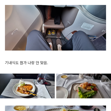
기내식도 뭔가 나랑 안 맞음.