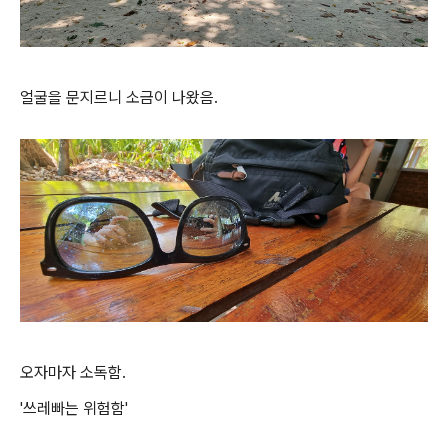
얼굴을 문지르니 소금이 나왔음.
오자마자 소독함.
'쓰레빠는 위험함'