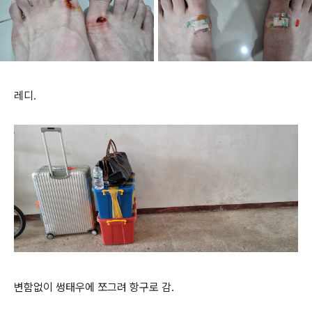
레디.
변함없이 썽태우에 쪼그려 항구로 감.